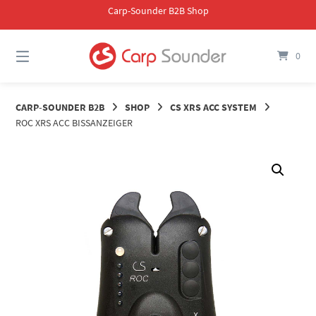
Springe
Carp-Sounder B2B Shop
zum
Inhalt
0
CARP-SOUNDER B2B
SHOP
CS XRS ACC SYSTEM
ROC XRS ACC BISSANZEIGER