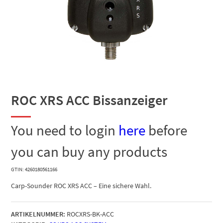
ROC XRS ACC Bissanzeiger
You need to login
here
before
you can buy any products
GTIN: 4260180561166
Carp-Sounder ROC XRS ACC – Eine sichere Wahl.
ARTIKELNUMMER:
ROCXRS-BK-ACC