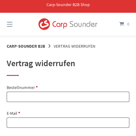
Springe
Carp-Sounder B2B Shop
zum
Inhalt
0
CARP-SOUNDER B2B
VERTRAG WIDERRUFEN
Vertrag widerrufen
erforderlich
Bestellnummer
Page URI *erforderlich
*
erforderlich
E-Mail
*