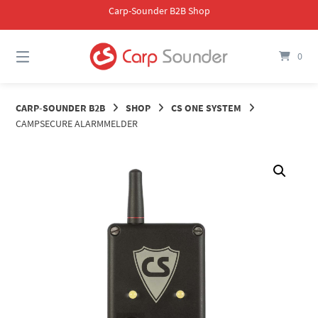
Springe
Carp-Sounder B2B Shop
zum
Inhalt
0
CARP-SOUNDER B2B
SHOP
CS ONE SYSTEM
CAMPSECURE ALARMMELDER