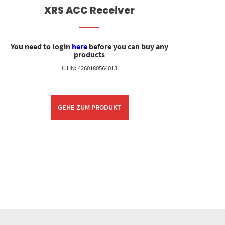
XRS ACC Receiver
You need to login
here
before you can buy any
You
products
GTIN: 4260180564013
GEHE ZUM PRODUKT