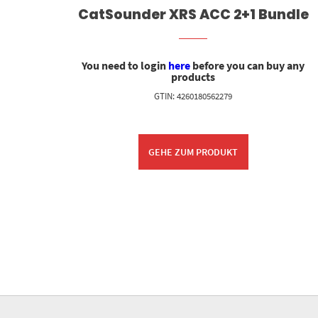
r
CatSounder XRS ACC 2+1 Bundle
 any
You need to login
here
before you can buy any
products
GTIN: 4260180562279
GEHE ZUM PRODUKT