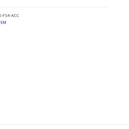
K-FS4-ACC
TEM