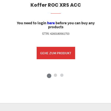
Koffer ROC XRS ACC
You need to login
here
before you can buy any
products
GTIN: 4260180561753
GEHE ZUM PRODUKT