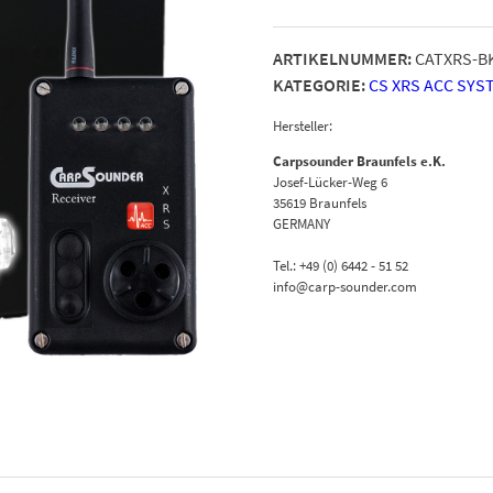
ARTIKELNUMMER:
CATXRS-B
KATEGORIE:
CS XRS ACC SYS
Hersteller:
Carpsounder Braunfels e.K.
Josef-Lücker-Weg 6
35619 Braunfels
GERMANY
Tel.: +49 (0) 6442 - 51 52
info@carp-sounder.com