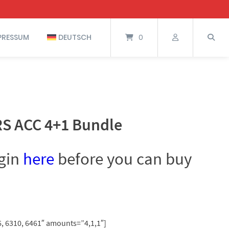
PRESSUM
DEUTSCH
0
S ACC 4+1 Bundle
ogin
here
before you can buy
, 6310, 6461″ amounts=”4,1,1″]