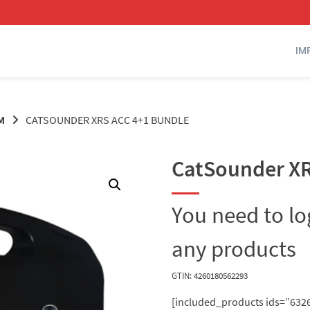
IM
M
CATSOUNDER XRS ACC 4+1 BUNDLE
CatSounder XR
You need to l
any products
GTIN: 4260180562293
[included_products ids=”6326