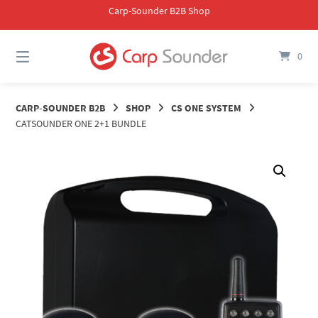
Springe
Carp-Sounder B2B Shop
zum
Inhalt
0
CARP-SOUNDER B2B
SHOP
CS ONE SYSTEM
CATSOUNDER ONE 2+1 BUNDLE