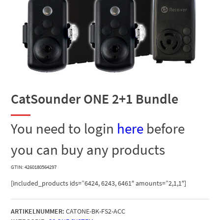
CatSounder ONE 2+1 Bundle
You need to login
here
before
you can buy any products
GTIN: 4260180564297
[included_products ids=”6424, 6243, 6461″ amounts=”2,1,1″]
ARTIKELNUMMER:
CATONE-BK-FS2-ACC