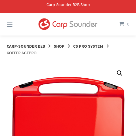
Springe
Carp-Sounder B2B Shop
zum
Inhalt
0
CARP-SOUNDER B2B
SHOP
CS PRO SYSTEM
KOFFER AGEPRO