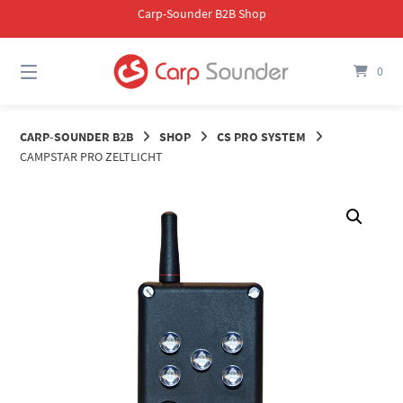
Springe
Carp-Sounder B2B Shop
zum
Inhalt
0
CARP-SOUNDER B2B
SHOP
CS PRO SYSTEM
CAMPSTAR PRO ZELTLICHT