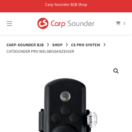
Springe
Carp-Sounder B2B Shop
zum
Inhalt
0
CARP-SOUNDER B2B
SHOP
CS PRO SYSTEM
CATSOUNDER PRO WELSBISSANZEIGER