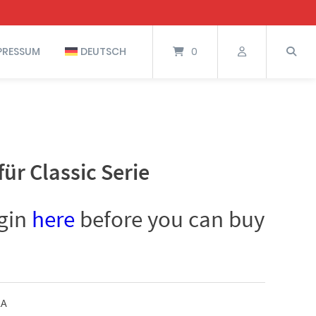
PRESSUM
DEUTSCH
0
ür Classic Serie
ogin
here
before you can buy
LA