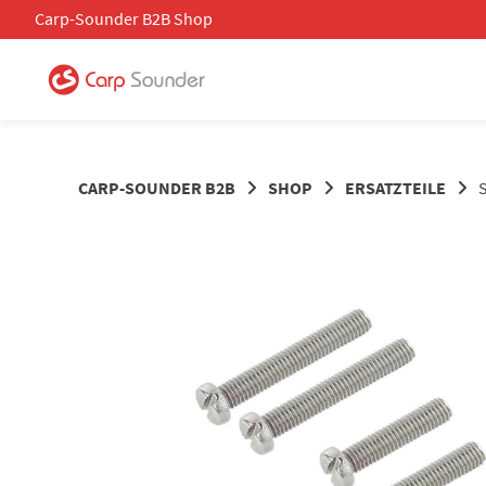
Springe
Carp-Sounder B2B Shop
zum
Inhalt
CARP-SOUNDER B2B
SHOP
ERSATZTEILE