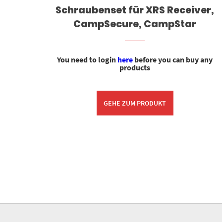
ie
Schraubenset für XRS Receiver,
CampSecure, CampStar
 any
You need to login
here
before you can buy any
products
GEHE ZUM PRODUKT