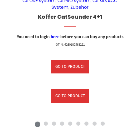
CS ONE System
,
CS PRO System
,
CS XRS ACC
System
,
Zubehör
Koffer CatSounder 4+1
You need to login
here
before you can buy any products
GTIN: 4260180563221
GO TO PRODUCT
GO TO PRODUCT