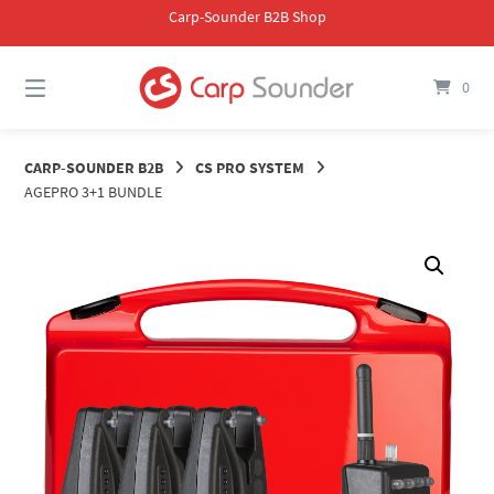
Skip
Carp-Sounder B2B Shop
to
content
0
CARP-SOUNDER B2B
CS PRO SYSTEM
AGEPRO 3+1 BUNDLE