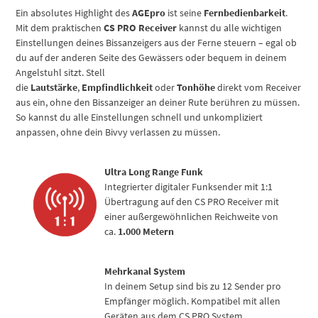
Ein absolutes Highlight des
AGEpro
ist seine
Fernbedienbarkeit
.
Mit dem praktischen
CS PRO Receiver
kannst du alle wichtigen
Einstellungen deines Bissanzeigers aus der Ferne steuern – egal ob
du auf der anderen Seite des Gewässers oder bequem in deinem
Angelstuhl sitzt. Stell
die
Lautstärke
,
Empfindlichkeit
oder
Tonhöhe
direkt vom Receiver
aus ein, ohne den Bissanzeiger an deiner Rute berühren zu müssen.
So kannst du alle Einstellungen schnell und unkompliziert
anpassen, ohne dein Bivvy verlassen zu müssen.
Ultra Long Range Funk
Integrierter digitaler Funksender mit 1:1
Übertragung auf den CS PRO Receiver mit
einer außergewöhnlichen Reichweite von
ca.
1.000 Metern
Mehrkanal System
In deinem Setup sind bis zu 12 Sender pro
Empfänger möglich. Kompatibel mit allen
Geräten aus dem CS PRO System.