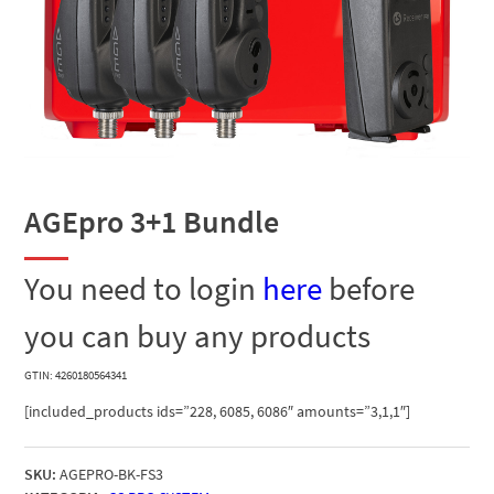
AGEpro 3+1 Bundle
You need to login
here
before
you can buy any products
GTIN: 4260180564341
[included_products ids=”228, 6085, 6086″ amounts=”3,1,1″]
SKU:
AGEPRO-BK-FS3