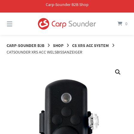
Skip
Carp-Sounder B2B Shop
to
content
0
CARP-SOUNDER B2B
SHOP
CS XRS ACC SYSTEM
CATSOUNDER XRS ACC WELSBISSANZEIGER