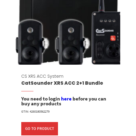
CS XRS ACC System
CatSounder XRS ACC 2+1 Bundle
You need to login
here
before you can
buy any products
GTIN: 4260180562279
GO TO PRODUCT